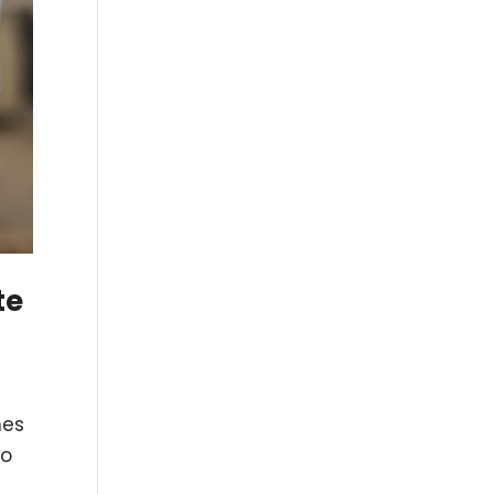
te
nes
go