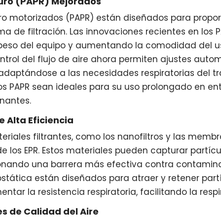
Puro (PAPR) Mejorados
uro motorizados (PAPR) están diseñados para propor
ma de filtración. Las innovaciones recientes en los 
peso del equipo y aumentando la comodidad del us
trol del flujo de aire ahora permiten ajustes aut
 adaptándose a las necesidades respiratorias del tr
os PAPR sean ideales para su uso prolongado en en
nantes.
e Alta Eficiencia
eriales filtrantes, como los nanofiltros y las membr
de los EPR. Estos materiales pueden capturar partícu
ionando una barrera más efectiva contra contamina
rostática están diseñados para atraer y retener par
entar la resistencia respiratoria, facilitando la resp
es de Calidad del Aire