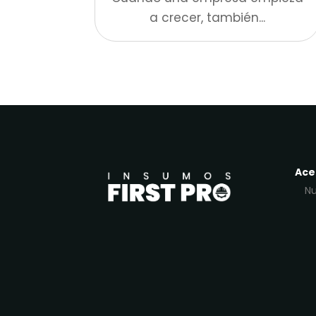
a crecer, también...
Ace
Nu