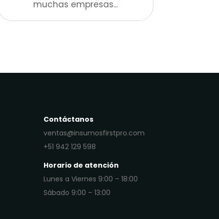
muchas empresas...
Contáctanos
ventas@insumosfirstpro.com
+51 942 129 598
Horario de atención
Lunes a Viernes 9:00 – 18:00
Sábado 9:00 – 13:00