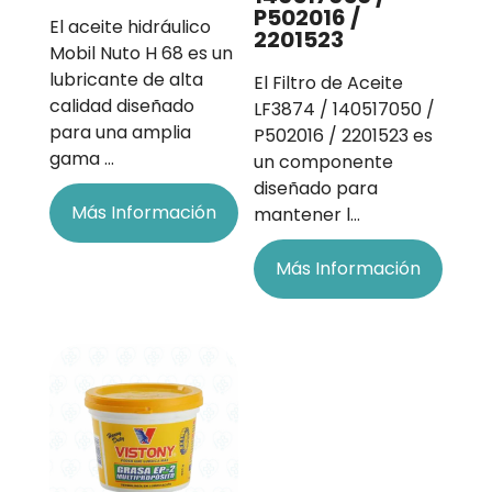
P502016 /
El aceite hidráulico
2201523
Mobil Nuto H 68 es un
lubricante de alta
El Filtro de Aceite
calidad diseñado
LF3874 / 140517050 /
para una amplia
P502016 / 2201523 es
gama …
un componente
diseñado para
Más Información
mantener l…
Más Información