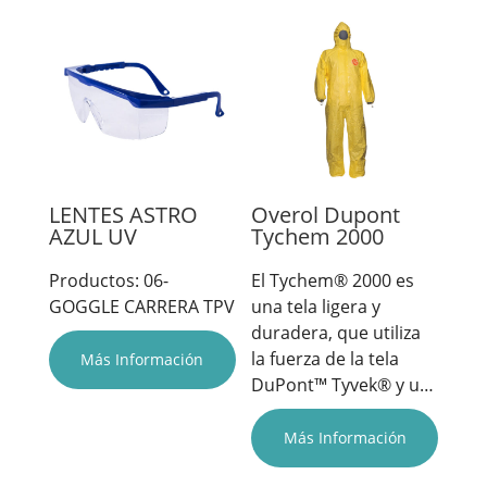
LENTES ASTRO
Overol Dupont
AZUL UV
Tychem 2000
Productos: 06-
El Tychem® 2000 es
GOGGLE CARRERA TPV
una tela ligera y
duradera, que utiliza
la fuerza de la tela
Más Información
DuPont™ Tyvek® y u…
Más Información