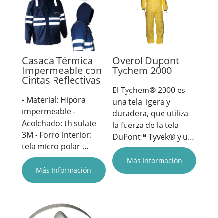
Casaca Térmica
Overol Dupont
Impermeable con
Tychem 2000
Cintas Reflectivas
El Tychem® 2000 es
- Material: Hipora
una tela ligera y
impermeable -
duradera, que utiliza
Acolchado: thisulate
la fuerza de la tela
3M - Forro interior:
DuPont™ Tyvek® y u…
tela micro polar …
Más Información
Más Información