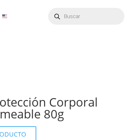
Búsqueda
de
productos
rotección Corporal
rmeable 80g
PRODUCTO