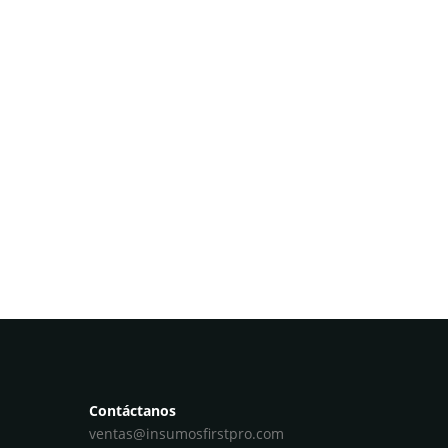
Contáctanos
ventas@insumosfirstpro.com