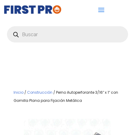
Búsqueda
de
productos
Inicio
/
Construcción
/ Perno Autoperforante 3/16″ x 1″ con
Gomilla Plana para Fijación Metálica