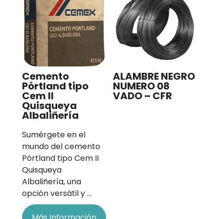
Cemento
ALAMBRE NEGRO
Pórtland tipo
NUMERO 08
Cem II
VADO – CFR
Quisqueya
Albaliñería
Sumérgete en el
mundo del cemento
Pórtland tipo Cem II
Quisqueya
Albaliñería, una
opción versátil y …
Más Información