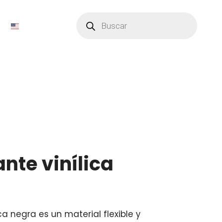
Búsqueda
de
productos
ante vinílica
ica negra es un material flexible y