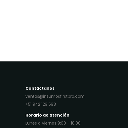
Contáctanos
ventas@insumosfirstpro.com
+51 942 129 598
Horario de atención
Lunes a Viernes 9:00 – 18:00