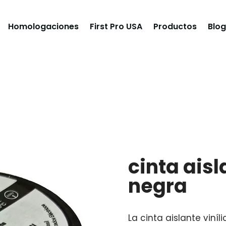
Homologaciones
First Pro USA
Productos
Blog
cinta aisl
negra
La cinta aislante viníl