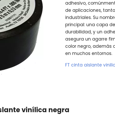
adhesivo, comúnmente
de aplicaciones, tant
industriales. Su nomb
principal: una capa de
durabilidad, y un adhe
asegura un agarre firm
color negro, además d
en muchos entornos.
FT cinta aislante vinil
slante vinílica negra