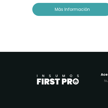
Más Información
Ace
Nu