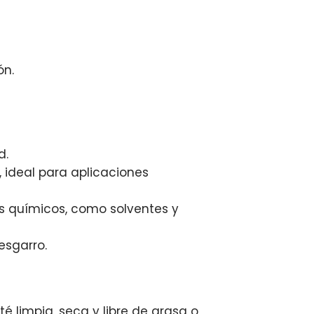
ón.
d.
ideal para aplicaciones
s químicos, como solventes y
esgarro.
té limpia, seca y libre de grasa o