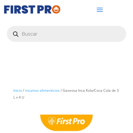
Búsqueda
de
productos
Inicio
/
insumos alimenticios
/ Gaseosa Inca Kola/Coca Cola de 3
L x 4 U