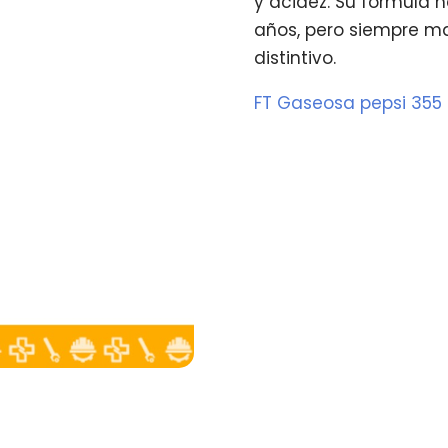
y acidez. Su fórmula h
años, pero siempre ma
distintivo.
FT Gaseosa pepsi 355