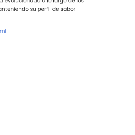
a evolucionado a lo largo de los
nteniendo su perfil de sabor
 ml