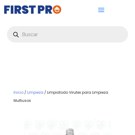
Búsqueda
de
productos
Inicio
/
Limpieza
/ Limpiatodo Virutex para Limpieza
Multiusos