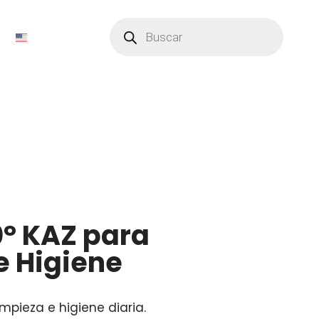
Búsqueda
de
productos
0° KAZ para
e Higiene
impieza e higiene diaria.