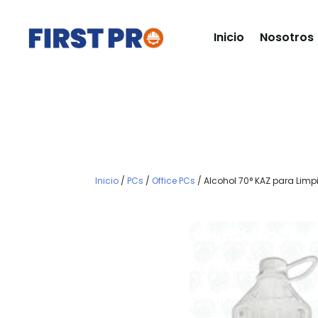
Inicio
Nosotros
Inicio
/
PCs
/
Office PCs
/ Alcohol 70° KAZ para Limp