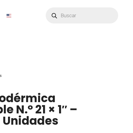
Búsqueda
de
productos
es
podérmica
e N.° 21 × 1″ –
0 Unidades