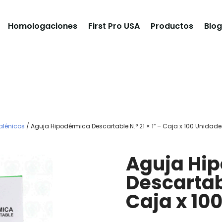
Homologaciones
First Pro USA
Productos
Blog
alénicos
/ Aguja Hipodérmica Descartable N.° 21 × 1″ – Caja x 100 Unidad
Aguja Hi
Descartabl
Caja x 10