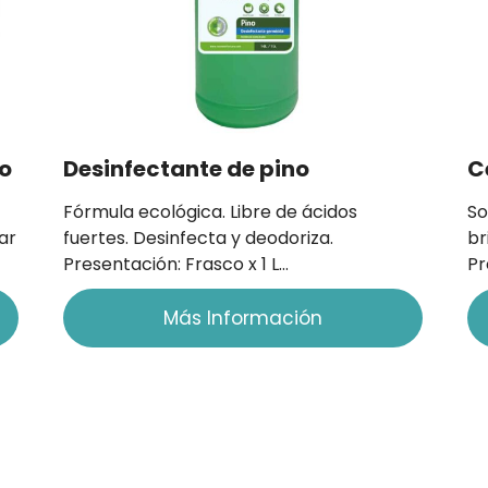
zo
Desinfectante de pino
C
Fórmula ecológica. Libre de ácidos
So
sar
fuertes. Desinfecta y deodoriza.
br
Presentación: Frasco x 1 L…
Pr
Más Información