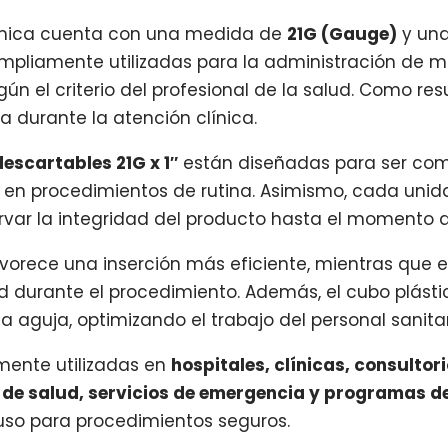
érmica cuenta con una medida de
21G (Gauge)
y una
ampliamente utilizadas para la administración de 
n el criterio del profesional de la salud. Como res
 durante la atención clínica.
escartables 21G x 1″
están diseñadas para ser comp
ón en procedimientos de rutina. Asimismo, cada un
ervar la integridad del producto hasta el momento d
 favorece una inserción más eficiente, mientras que 
d durante el procedimiento. Además, el cubo plástico
la aguja, optimizando el trabajo del personal sanitar
mente utilizadas en
hospitales, clínicas, consultor
de salud, servicios de emergencia y programas d
o uso para procedimientos seguros.