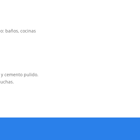
o: baños, cocinas
s y cemento pulido.
duchas.