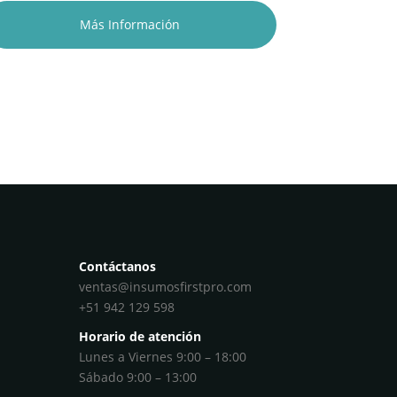
Más Información
Contáctanos
ventas@insumosfirstpro.com
+51 942 129 598
Horario de atención
Lunes a Viernes 9:00 – 18:00
Sábado 9:00 – 13:00