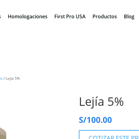
s
Homologaciones
First Pro USA
Productos
Blog
os
/ Lejía 5%
Lejía 5%
S/
100.00
COTIZAR ESTE 