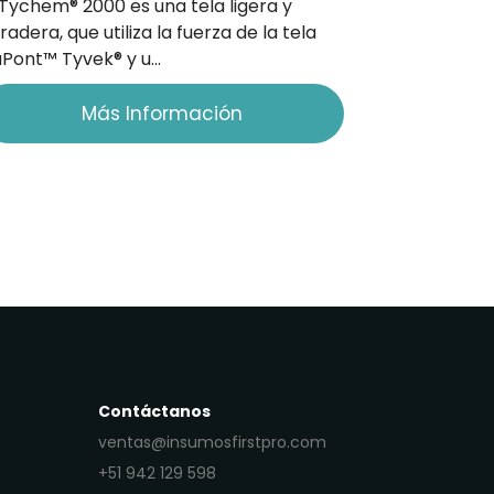
 Tychem® 2000 es una tela ligera y
radera, que utiliza la fuerza de la tela
Pont™ Tyvek® y u…
Más Información
Contáctanos
ventas@insumosfirstpro.com
+51 942 129 598