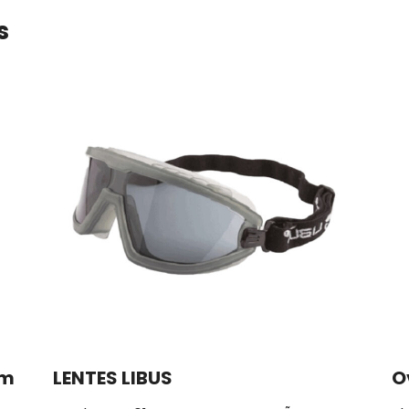
s
om
LENTES LIBUS
O