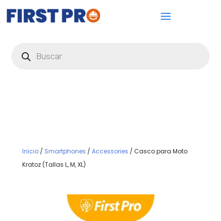
Búsqueda
de
productos
Inicio
/
Smartphones
/
Accessories
/ Casco para Moto
Kratoz (Tallas L, M, XL)