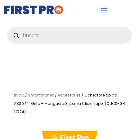
Búsqueda
de
productos
Inicio
/
Smartphones
/
Accessories
/ Conector Rápido
ABS 3/4″ Grifo – Manguera Sistema Click Truper (CLICK-GR
12724)