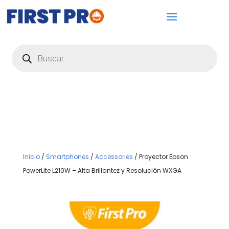
Búsqueda
de
productos
Inicio
/
Smartphones
/
Accessories
/ Proyector Epson
PowerLite L210W – Alta Brillantez y Resolución WXGA