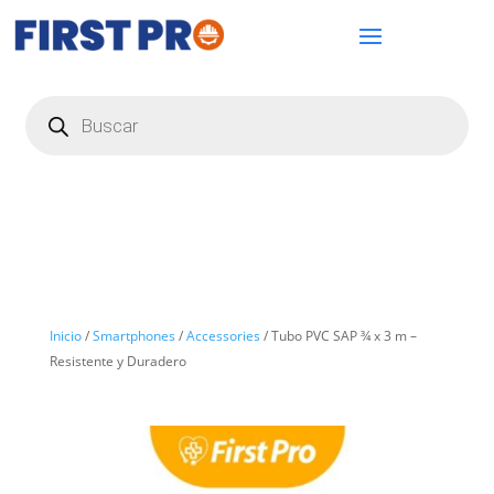
Búsqueda
de
productos
Inicio
/
Smartphones
/
Accessories
/ Tubo PVC SAP ¾ x 3 m –
Resistente y Duradero