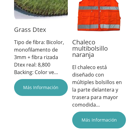
Grass Dtex
Chaleco
Tipo de fibra: Bicolor,
multibolsillo
monofilamento de
naranja
3mm + fibra rizada
Dtex real: 8,800
El chaleco está
Backing: Color ve…
diseñado con
múltiples bolsillos en
Más Información
la parte delantera y
trasera para mayor
comodida…
Más Información