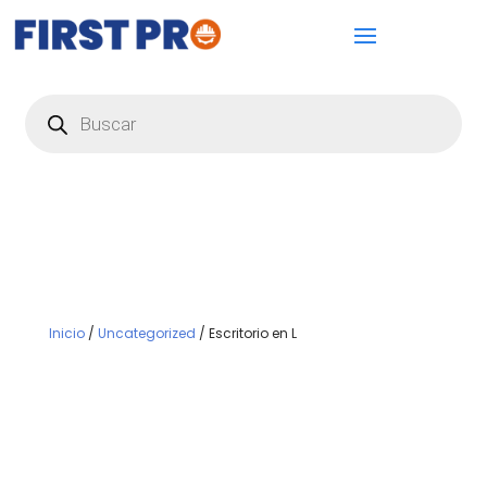
Búsqueda
de
productos
Inicio
/
Uncategorized
/ Escritorio en L