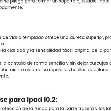
 se pliega para formar un soporte ajustable, ideal p
modamente.
 de vidrio templado ofrece una dureza superior, pr
os.
la claridad y la sensibilidad táctil original de la p
 la pantalla de forma sencilla y sin dejar burbujas d
cubrimiento oleofóbico repele las huellas dactilar
nto.
e para Ipad 10.2:
otección de la funda para la parte trasera y los la