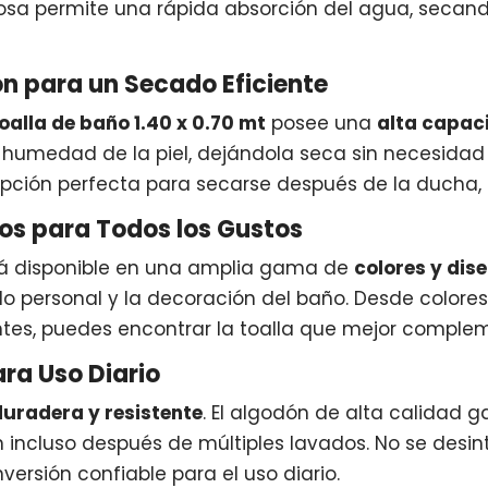
brosa permite una rápida absorción del agua, secan
n para un Secado Eficiente
oalla de baño 1.40 x 0.70 mt
posee una
alta capac
humedad de la piel, dejándola seca sin necesidad 
 opción perfecta para secarse después de la ducha,
os para Todos los Gustos
á disponible en una amplia gama de
colores y dis
lo personal y la decoración del baño. Desde colore
es, puedes encontrar la toalla que mejor complem
ara Uso Diario
duradera y resistente
. El algodón de alta calidad
ncluso después de múltiples lavados. No se desinte
versión confiable para el uso diario.