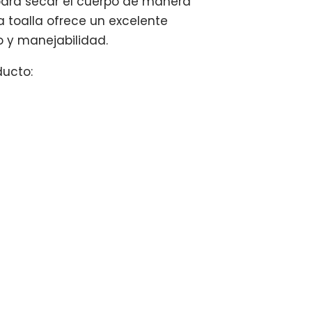
para secar el cuerpo de manera
ta toalla ofrece un excelente
 y manejabilidad.
ducto:
t