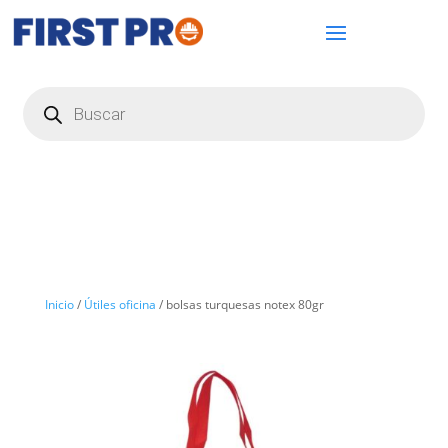
Búsqueda
de
productos
Inicio
/
Útiles oficina
/ bolsas turquesas notex 80gr