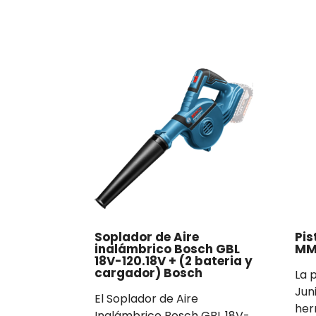
Soplador de Aire
Pis
inalámbrico Bosch GBL
MM 
18V-120.18V + (2 bateria y
cargador) Bosch
La 
Juni
El Soplador de Aire
her
Inalámbrico Bosch GBL 18V-