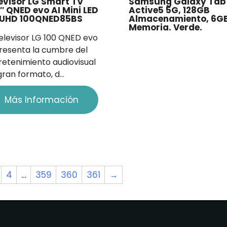
evisor LG Smart TV
Samsung Galaxy Tab
″ QNED evo AI Mini LED
Active5 5G, 128GB
 UHD 100QNED85BS
Almacenamiento, 6G
Memoria. Verde.
Televisor LG 100 QNED evo
resenta la cumbre del
retenimiento audiovisual
gran formato, d…
Más Información
4
…
359
360
361
→