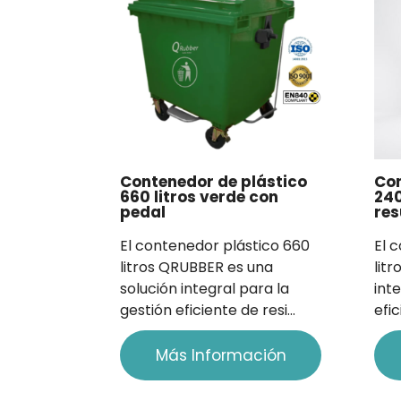
últimos
Contenedor de plástico
Co
660 litros verde con
240
pedal
res
El contenedor plástico 660
El 
litros QRUBBER es una
lit
solución integral para la
int
gestión eficiente de resi…
efi
Más Información