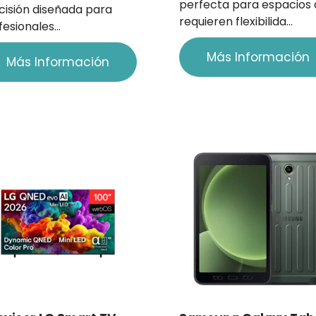
perfecta para espacios
cisión diseñada para
requieren flexibilida…
fesionales…
Más Información
Más Información