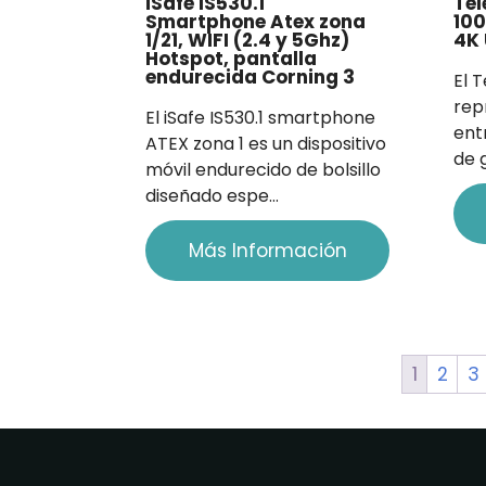
iSafe IS530.1
Tel
Smartphone Atex zona
100
1/21, WIFI (2.4 y 5Ghz)
4K
Hotspot, pantalla
endurecida Corning 3
El 
rep
El iSafe IS530.1 smartphone
ent
ATEX zona 1 es un dispositivo
de 
móvil endurecido de bolsillo
diseñado espe…
Más Información
1
2
3