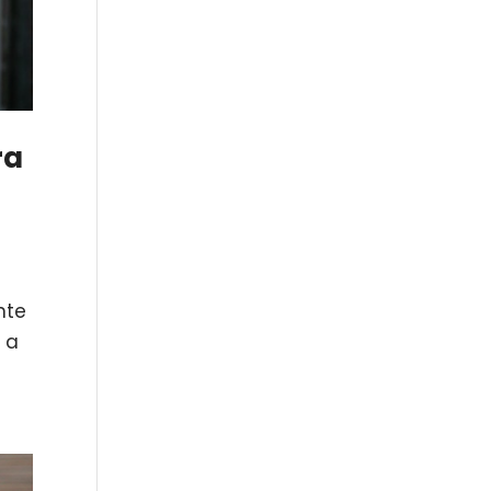
ra
nte
r a