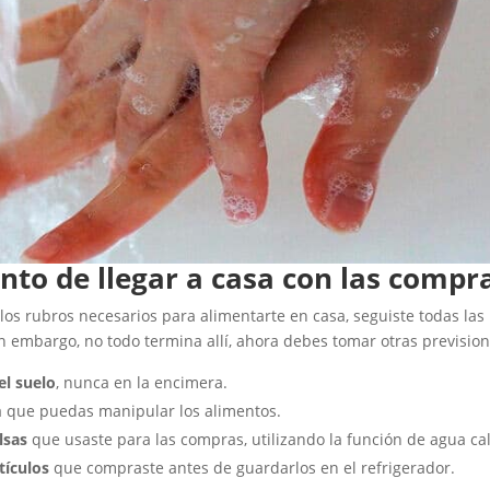
to de llegar a casa con las compr
 los rubros necesarios para alimentarte en casa, seguiste todas la
n embargo, no todo termina allí, ahora debes tomar otras prevision
el suelo
, nunca en la encimera.
 que puedas manipular los alimentos.
olsas
que usaste para las compras, utilizando la función de agua cal
rtículos
que compraste antes de guardarlos en el refrigerador.