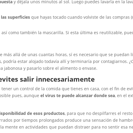
 puesta
y déjala unos minutos al sol. Luego puedes lavarla en la la
 las superficies
que hayas tocado cuando volviste de las compras (
,
así como también la mascarilla. Si esta última es reutilizable, pu
ve más allá de unas cuantas horas, sí es necesario que se puedan l
 podría estar alojado todavía allí y terminaría por contagiarnos.
¿
jabonosa y pasarlo sobre el alimento o envase.
evites salir innecesariamente
tener un control de la comida que tienes en casa, con el fin de ev
posible pues, aunque
el virus te puede alcanzar donde sea
, en el e
disponibilidad de esos productos
, para que no despilfarres el rest
rados por tiempos prolongados produce una sensación de hambre 
a mente en actividades que puedan distraer para no sentir esa nec