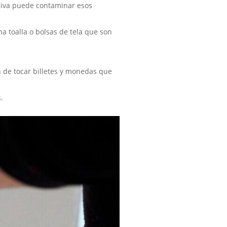
aliva puede contaminar esos
a toalla o bolsas de tela que son
ión de tocar billetes y monedas que
.