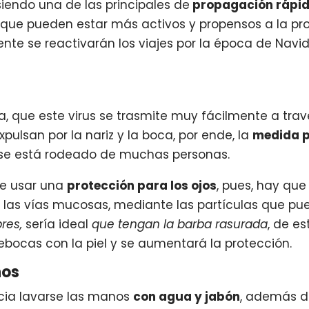
siendo una de las principales de
propagación rápida
s que pueden estar más activos y propensos a la prop
te se reactivarán los viajes por la época de Navi
 que este virus se trasmite muy fácilmente a travé
pulsan por la nariz y la boca, por ende, la
medida pr
i se está rodeado de muchas personas.
e usar una
protección para los ojos
, pues, hay qu
 las vías mucosas, mediante las partículas que pu
res,
sería ideal
que tengan la barba rasurada
, de e
ebocas con la piel y se aumentará la protección.
nos
cia lavarse las manos
con agua y jabón
, además de