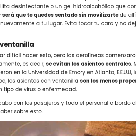
lita desinfectante o un gel hidroalcohólico que 
r será que te quedes sentado sin movilizarte
de all
nuevamente a tu lugar. Evita tocar tu cara y no de
 ventanilla
 difícil hacer esto, pero las aerolíneas comenzar
amente, es decir,
se evitan los asientos centrales
.
ieron en la Universidad de Emory en Atlanta, E.E.U.U
e, los asientos con ventanilla
son los menos prop
 tipo de virus o enfermedad.
 cabo con los pasajeros y todo el personal a bordo 
saber sobre esto.