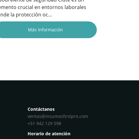
emento crucial en entornos laborales
nde la protección oc…
Más Información
Contáctanos
ventas@insumosfirstpro.com
+51 942 129 598
Horario de atención