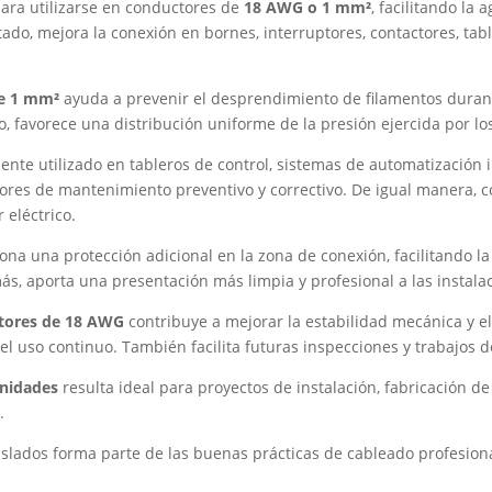
para utilizarse en conductores de
18 AWG o 1 mm²
, facilitando la
o, mejora la conexión en bornes, interruptores, contactores, table
le 1 mm²
ayuda a prevenir el desprendimiento de filamentos durant
 favorece una distribución uniforme de la presión ejercida por los 
ente utilizado en tableros de control, sistemas de automatización in
bores de mantenimiento preventivo y correctivo. De igual manera, 
r eléctrico.
na una protección adicional en la zona de conexión, facilitando la 
, aporta una presentación más limpia y profesional a las instalac
ctores de 18 AWG
contribuye a mejorar la estabilidad mecánica y e
el uso continuo. También facilita futuras inspecciones y trabajos
unidades
resulta ideal para proyectos de instalación, fabricación de
.
aislados forma parte de las buenas prácticas de cableado profesion