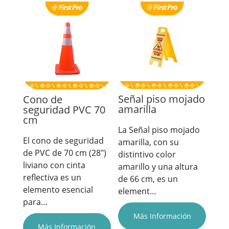
Señal piso mojado
Cono de
amarilla
seguridad PVC 70
cm
La Señal piso mojado
El cono de seguridad
amarilla, con su
de PVC de 70 cm (28")
distintivo color
liviano con cinta
amarillo y una altura
reflectiva es un
de 66 cm, es un
elemento esencial
element…
para…
Más Información
Más Información