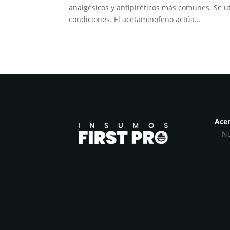
analgésicos y antipiréticos más comunes. Se uti
condiciones. El acetaminofeno actúa...
Acer
Nu