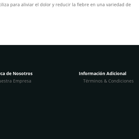
liza para aliviar el dolor y reducir la fiebre en una variedad de
ca de Nosotros
Información Adicional
estra Empresa
Términos & Condiciones