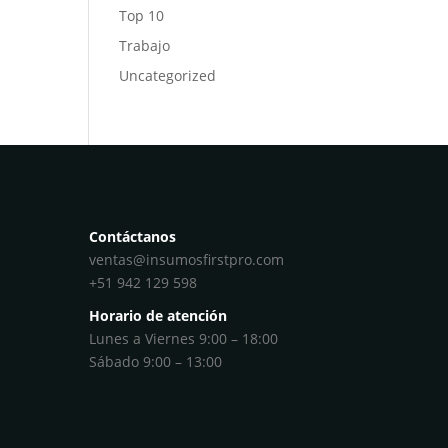
Top 10
Trabajo
Uncategorized
Contáctanos
ventas@insumosfirstpro.com
+51 942 129 598
Horario de atención
Lunes a Viernes 9:00 – 18:00
Sábado 9:00 – 13:00