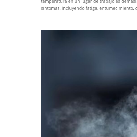
temperatura en un lugar de trabajo es demas
síntomas, incluyendo fatiga, entumecimiento, 