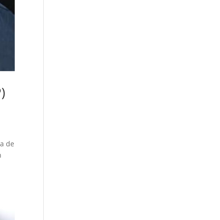
)
pa de
n