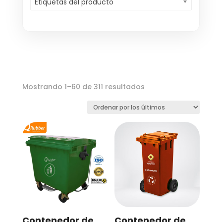
Etiquetas del producto
Ordenado
Mostrando 1–60 de 311 resultados
por
los
últimos
Contenedor de
Contenedor de