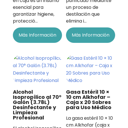
en caja es un insumo
purificado mediante
esencial para
un proceso de
garantizar higiene,
destilación que
protecció…
elimina i…
Más Información
Más Información
Alcohol
Gasa Estéril 10 ×
Isopropílico al 70°
10 cm Alkhofar –
Galón (3.78L)
Caja x 20 Sobres
Desinfectante y
para Uso Médico
Limpieza
Profesional
La gasa estéril 10 × 10
cm Alkhofar (caja x